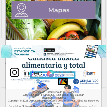
Banco de Mapas
Visor de Mapas
Valorización mensual de la Canasta Básica Alimentaria - junio 2026
La Dirección de Estadística de la Provincia (DEP) publicó el valor de
la Canasta Básica Alimentaria (CBA). Durante el mes de junio, la
variación mensual de la CBA con respecto a mayo de 2026 fue de
0,9%.
VER INFORME...
Dirección de Estadística de la Provincia
Gral. Paz 159 (T4000BLC) - San Miguel de Tucumán
Tucumán - Argentina
Copyright © 2026 Dirección de Estadística de la Provincia. Todos los derechos
reservados.
Joomla!
es Software libre publicado bajo la
Licencia Pública General de GNU.